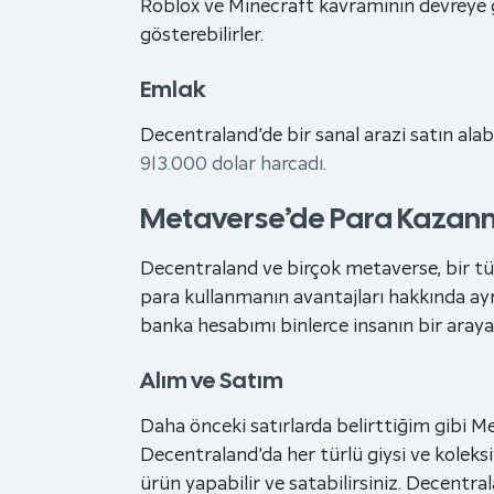
Roblox ve Minecraft kavramının devreye gir
gösterebilirler.
Emlak
Decentraland’de bir sanal arazi satın alabi
913.000 dolar harcadı.
Metaverse’de Para Kaza
Decentraland ve birçok metaverse, bir tür
para kullanmanın avantajları hakkında ay
banka hesabımı binlerce insanın bir araya
Alım ve Satım
Daha önceki satırlarda belirttiğim gibi Met
Decentraland’da her türlü giysi ve koleks
ürün yapabilir ve satabilirsiniz. Decentral