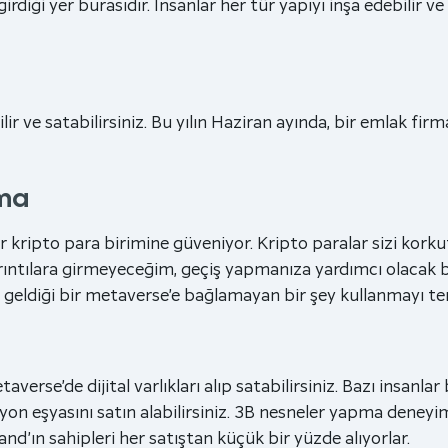
diği yer burasıdır. İnsanlar her tür yapıyı inşa edebilir v
lir ve satabilirsiniz. Bu yılın Haziran ayında, bir emlak fi
nma
 kripto para birimine güveniyor. Kripto paralar sizi korkut
rıntılara girmeyeceğim, geçiş yapmanıza yardımcı olacak
 geldiği bir metaverse’e bağlamayan bir şey kullanmayı te
averse’de dijital varlıkları alıp satabilirsiniz. Bazı insanl
iyon eşyasını satın alabilirsiniz. 3B nesneler yapma deney
and’ın sahipleri her satıştan küçük bir yüzde alıyorlar.