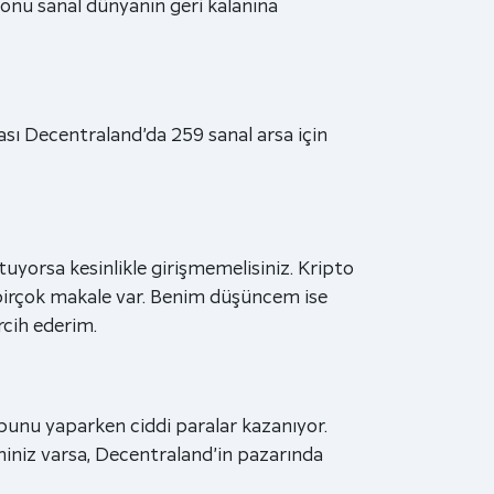
e onu sanal dünyanın geri kalanına
rması Decentraland’da 259 sanal arsa için
uyorsa kesinlikle girişmemelisiniz. Kripto
 birçok makale var. Benim düşüncem ise
rcih ederim.
ar bunu yaparken ciddi paralar kazanıyor.
iminiz varsa, Decentraland’in pazarında