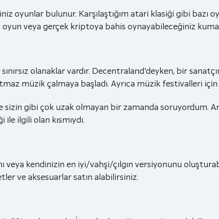
z oyunlar bulunur. Karşılaştığım atari klasiği gibi bazı oyu
, oyun veya gerçek kriptoya bahis oynayabileceğiniz kumar
 sınırsız olanaklar vardır. Decentraland’deyken, bir sanatçı
tmaz müzik çalmaya başladı. Ayrıca müzik festivalleri için
e sizin gibi çok uzak olmayan bir zamanda soruyordum. A
ile ilgili olan kısmıydı.
ı veya kendinizin en iyi/vahşi/çılgın versiyonunu oluşturab
ler ve aksesuarlar satın alabilirsiniz.