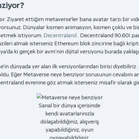
nziyor?
or. Ziyaret ettiğim metaverse’ler bana avatar tarzı bir vid
ıyorsunuz. Dünyalar kısmen animasyon, kısmen çoklu ve bir
hsetmek istiyorum.
Decentraland
. Decentraland 90.601 pa
zileri almak isterseniz Ethereum blok zincirine bağlı krip
a’da ki gerçek bir avm’nin dijital versiyonu burada yaklaşı
 dünyada yer alan ilk versiyonlarından birisi diyebiliriz
oldu. Eğer Metaverse neye benziyor sorusunun cevabını ar
entraland evrenine göz atmak isterseniz misafir olarak gi
Sanal bir dünya içerisinde
kendi avatarlarınızla
dolaşabildiğiniz, alışveriş
yapabildiğiniz, oyun
oynayabildiğiniz,